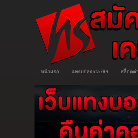
หน้าแรก
แทงบอลdafa789
สล็อตต่