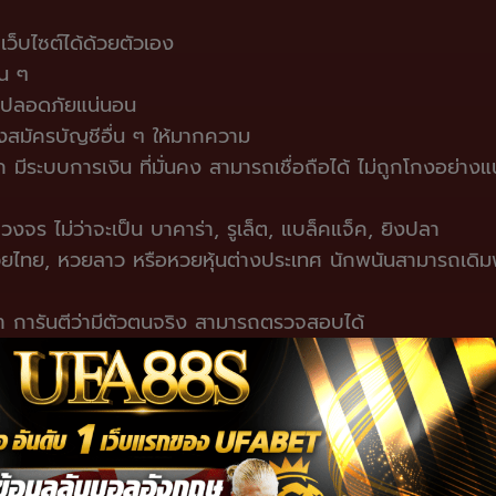
็บไซต์ได้ด้วยตัวเอง
่น ๆ
่า ปลอดภัยแน่นอน
องสมัครบัญชีอื่น ๆ ให้มากความ
ลัก มีระบบการเงิน ที่มั่นคง สามารถเชื่อถือได้ ไม่ถูกโกงอย่าง
งจร ไม่ว่าจะเป็น บาคาร่า, รูเล็ต, แบล็คแจ็ค, ยิงปลา
วยไทย, หวยลาว หรือหวยหุ้นต่างประเทศ นักพนันสามารถเดิมพ
ูชา การันตีว่ามีตัวตนจริง สามารถตรวจสอบได้