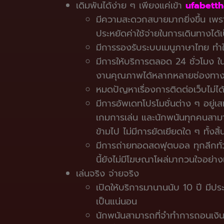
เดิมพันได้ง่าย ๆ เพียงแค่เข้า
ufabetth
มีความสะดวกสบายมากยิ่งขึ้น เพรา
ประหยัดค่าใช้จ่ายในการเดินทางได้เ
มีการรองรับระบบเมนูภาษาไทย ทำให้น
มีการให้บริการตลอด 24 ชั่วโมง ใ
งานคุณภาพได้หลากหลายช่องทา
หมดปัญหาเรื่องการติดต่อเว็บไม่ได
มีการอัพเดทโปรโมชั่นต่าง ๆ อยู่
เกมการเล่น และนักพนันทุกคนสามา
ข้ามไป ไม่มีการยัดเยียดใด ๆ ทั้งสิ้
มีการถ่ายทอดสดฟุตบอล ทุกลีกท
นี้ยังไม่มีโฆษณาโผล่มากวนใจอย่า
เล่นจริง จ่ายจริง
เปิดให้บริการมานานนับ 10 ปี มีประ
เป็นแน่นอน
นักพนันสามารถที่จำทำการถอนเงิน