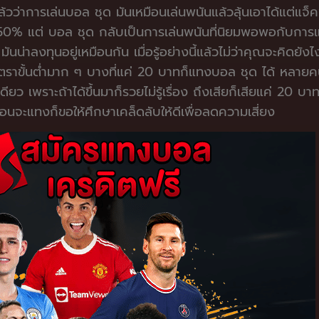
้วว่าการเล่นบอล ชุด มันเหมือนเล่นพนันแล้วลุ้นเอาได้แต่แ
ว่า 50% แต่ บอล ชุด กลับเป็นการเล่นพนันที่นิยมพอพอกับการ
ว มันน่าลงทุนอยู่เหมือนกัน เมื่อรู้อย่างนี้แล้วไม่ว่าคุณจะคิดย
อัตราขั้นต่ำมาก ๆ บางที่แค่ 20 บาทก็แทงบอล ชุด ได้ หลาย
 เพราะถ้าได้ขึ้นมาก็รวยไม่รู้เรื่อง ถึงเสียก็เสียแค่ 20 บ
อนจะแทงก็ขอให้ศึกษาเคล็ดลับให้ดีเพื่อลดความเสี่ยง