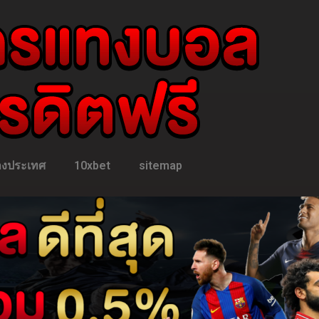
างประเทศ
10xbet
sitemap