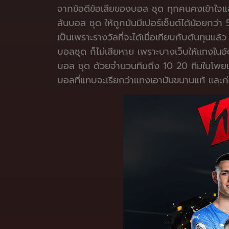
จากข้อดีข้อเสียของบอล ชุด ทุกคนคงเข้าใจแล
ล้นบอล ชุด ให้ถูกมันมีเปอร์เซ็นต์ได้น้อยก
เป็นเพราะรางวัลที่จะได้เมื่อเทียบกับต้นทุนแล้
บอลชุด ก็ไม่เสียหาย เพราะบางเว็บให้แทงใน
บอล ชุด ด้วยจำนวนทีมถึง 10 20 ทีมในโพยเดียว
บอลที่แทบจะเรียกว่าแทงเอามันขนานแท้ และก่