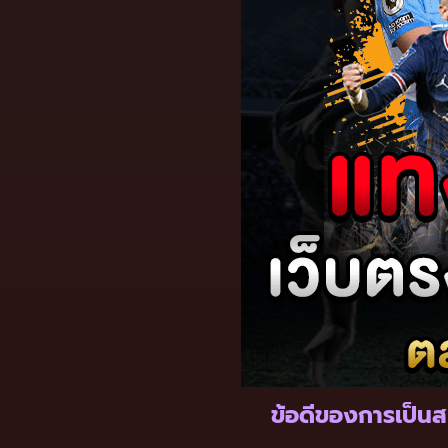
ข้อดีของการเป็นส