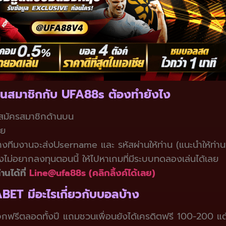
ป็นสมาชิกกับ UFA88s ต้องทำยังไง
่สมัครสมาชิกด้านบน
ลย
างทีมงานจะส่งUsername และ รหัสผ่านให้ท่าน (แนะนำให้ท่าน
ังไม่อยากลงทุนตอนนี้ ให้ไปหาเกมที่มีระบบทดลองเล่นได้เลย
นได้ที่
Line@ufa88s (คลิกลิ้งค์ได้เลย)
BET มีอะไรเกี่ยวกับบอลบ้าง
จกฟรีตลอดทั้งปี แถมชวนเพื่อนยังได้เครดิตฟรี 100-200 แต้