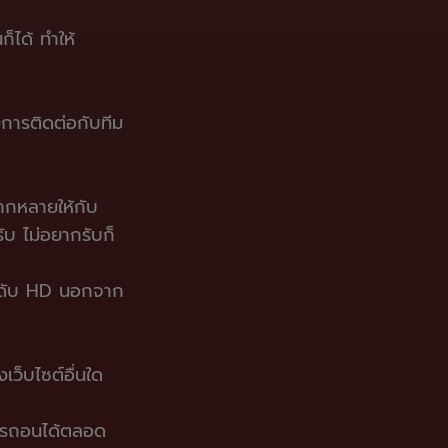
็ได้ ทำให้
งการติดต่อกับทีม
ลากหลายให้กับ
บ ไม่อยากรับก็
ะดับ HD นอกจาก
เว็บไซต์อื่นใด
การถอนได้ตลอด