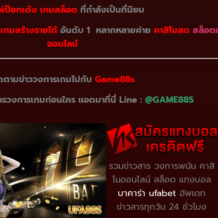
พ่ป๊อกเด้ง เกมสล็อต
ที่กำลังเป็นที่นิยม
น
เกมสร้างรายได้
อันดับ 1 หลากหลายค่าย
คาสิโนสด
สล็อต
ออนไลน์
ดตามข่าววงการเกมไปกับ
Game88s
รวงการเกมก่อนใคร แอดมาที่นี่ Line :
@GAME88S
รวมข่าวสาร วงการพนัน คาสิ
โนออนไลน์ สล็อต แทงบอล
บาคาร่า ufabet
อัพเดท
ข่าวสารทุกวัน 24 ชั่วโมง