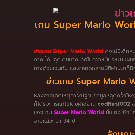
เกม Super Mario Worl
ข่าวเกม Super Mario World
คงไม่มีเด็กหนว
ภาคนี้ก็มีจุดเด่นมากมายไม่ว่าจะเป็นระบบแผนที่
ทางด้วยเช่นกัน และตลอดหลายปีที่ผ่านมาก็มีก
ข่าวเกม Super Mario 
หลังจากเกิดเหตุการณ์ฐานข้อมูลหลุดครั้งใหญ่
ก็ได้รับการแก้ไขโดยผู้ใช้งาน
codfish1002
จ
ของเกม
Super Mario World
นั่นเอง ซึ่ง
อายุแล้วกว่า 34 ปี
ลักษณะ