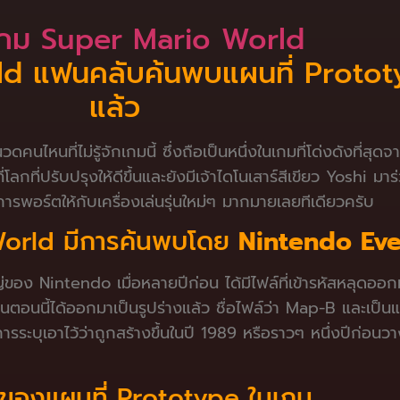
d แฟนคลับค้นพบแผนที่ Protot
แล้ว
ดคนไหนที่ไม่รู้จักเกมนี้ ซึ่งถือเป็นหนึ่งในเกมที่โด่งดังที่สุด
โลกที่ปรับปรุงให้ดีขึ้นและยังมีเจ้าไดโนเสาร์สีเขียว Yoshi มาร่
ารพอร์ตให้กับเครื่องเล่นรุ่นใหม่ๆ มากมายเลยทีเดียวครับ
World มีการค้นพบโดย
Nintendo Eve
ของ Nintendo เมื่อหลายปีก่อน ได้มีไฟล์ที่เข้ารหัสหลุดออก
นตอนนี้ได้ออกมาเป็นรูปร่างแล้ว ชื่อไฟล์ว่า Map-B และเป็น
มีการระบุเอาไว้ว่าถูกสร้างขึ้นในปี 1989 หรือราวๆ หนึ่งปีก่อน
ของแผนที่ Prototype ในเกม