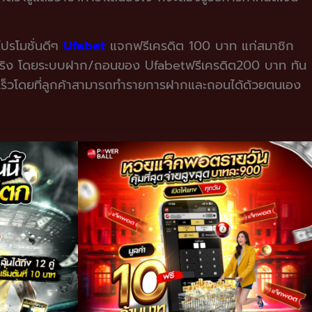
ปรโมชั่นดีๆ
Ufabet
แจกฟรีเครดิต 100 บาท แก่สมาชิก
ช้ได้จริง โดยระบบฝาก/ถอนของ Ufabetฟรีเครดิต200 บาท ทัน
ดเร็วโดยที่ลูกค้าสามารถทำรายการฝากและถอนได้ด้วยตนเอง