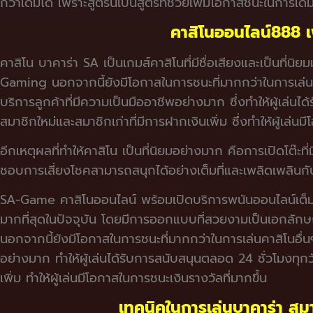
กว่าเดิมได้ เพราะสูตรนี้เป็นสูตรที่ช่วยเพิ่มโอกาสชนะในการเดิม
คาสิโนออนไลน์888 เพ
คาสิโน บาคาร่า SA เป็นเกมส์คาสิโนที่มีชื่อเสียงและเป็นที่
Gaming นอกจากนี้ยังมีโอกาสในการชนะที่มากกว่าในการเล่นคาส
บริการลูกค้าที่มีความเป็นมืออาชีพอย่างมาก ซึ่งทำให้ผู้เล
สมาชิกใหม่และสมาชิกเก่าที่มีการฝากเงินเพิ่ม ซึ่งทำให้ผู้เล่น
อีกเหตุผลที่ทำให้คาสิโน เป็นที่นิยมอย่างมาก คือการเปิดโต๊ะที่ม
ชอบการเสี่ยงโชคสามารถสนุกได้อย่างเต็มที่และเพลิดเพลินก
SA-Game คาสิโนออนไลน์ พร้อมเปิดบริการพนันออนไลน์เต็
มากที่สุดในปัจจุบัน โดยมีการออกแบบที่สวยงามเป็นเอกลักษณ
นอกจากนี้ยังมีโอกาสในการชนะที่มากกว่าในการเล่นคาสิโนอื่นๆ
อย่างมาก ทำให้ผู้เล่นได้รับการสนับสนุนตลอด 24 ชั่วโมงทุก
เพิ่ม ทำให้ผู้เล่นมีโอกาสในการชนะเงินรางวัลที่มากขึ้น
เทคนิคในการเล่นบาคาร่า สมา