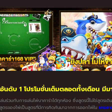
อันดับ 1 โปรโมชั่นเต็มตลอดทั้งเดือน ม
ล่นร่วมกับการเล่นไพ่บาคาร่าได้ทุกห้อง ซึ่งสูตรนี้ไม่ใช่สูตรเด
าะว่าสูตรของไพ่เป็นสูตรที่มีการคิดค้นมาจากการออกไพ่ใน
เกมคาส