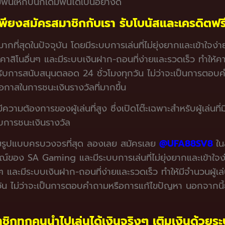
พันให้กับนักเดิมพันได้เป็นอย่างดี
ียงสมัครสมาชิกกับเรา รับโบนัสและเครดิตฟรี
นิยมมากที่สุดในปัจจุบัน โดยมีระบบการเล่นที่ไม่ยุ่งยากและเข
ิโนอื่นๆ และมีระบบเงินฝาก-ถอนที่ง่ายและรวดเร็ว ทำให้คาสิโ
่นได้รับการสนับสนุนตลอด 24 ชั่วโมงทุกวัน ไม่ว่าจะเป็นการต
มีโอกาสในการชนะเงินรางวัลที่มากขึ้น
ีความต้องการของผู้เล่นที่สูง ซึ่งเปิดโต๊ะเฉพาะสำหรับผู้เล่นที่
ับการชนะเงินรางวัล
มรูปแบบครบวงจรที่สุด ลองเลย สมัครเลย
@UFA88SV8
ใน
์ของ SA Gaming และมีระบบการเล่นที่ไม่ยุ่งยากและเข้าใจง่า
 และมีระบบเงินฝาก-ถอนที่ง่ายและรวดเร็ว ทำให้มีจำนวนผู้เล่น
วัน ไม่ว่าจะเป็นการตอบคำถามหรือการแก้ไขปัญหา นอกจากนี้ยั
ชิกทุกคนนำไปเล่นได้เงินจริงๆ เติมเงินด้วยร