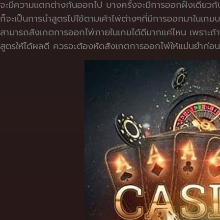
จะมีความแตกต่างกันออกไป บางครั้งจะมีการออกฝั่งเดียวกันติดก
ก็จะเป็นการนำสูตรไปใช้ตามเค้าไพ่ต่างๆที่มีการออกมาในเกมบาค
สามารถสังเกตการออกไพ่ภายในเกมได้ดีมากแค่ไหน เพราะถ้าหากว
สูตรให้ได้ผลดี ควรจะต้องหัดสังเกตการออกไพ่ให้แม่นยำก่อน