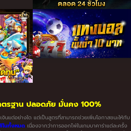
ีมาตรฐาน ปลอดภัย มั่นคง 100%
ินเงินแต่อย่างใด แต่เป็นสูตรที่สามารถช่วยเพิ่มโอกาสชนะให้กับ
ิโนทั้งหมด
เนื่องจากว่าการออกไพ่ในเกมบาคาร่าแต่ละครั้ง