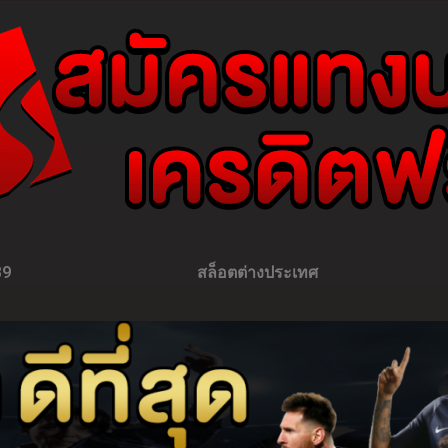
89
สล็อตต่างประเทศ