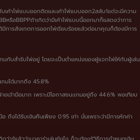
ล้ายกับเค้าไพ่แบบออกติดและเค้าไพ่แบบออก2สลับ1แต่จะมีความ
PBBหรือBBPPถ้าเกิดว่ามีเค้าไพ่แบบนี้ออกมาก็แสดงว่าการ
ได้มีการสังเกตการออกไพ่เรียบร้อยแล้วต่อมาคุณก็ต้องมีการ
เกมกับสำรับไพ่อยู่ โดยจะเป็นตำแหน่งของผู้แจกไพ่ให้กับผู้เล่น
สชนะเกมได้มากถึง 45.8%
เปรียบฝ่ายเจ้ามือมาก เพราะมีโอกาสชนะเกมอยู่ถึง 44.6% พอเทียบ
ถึงได้รับเงินคืนเพียง 0.95 เท่า นั่นเพราะว่ามีการหักค่า
ดว่ารู้แล้วว่าบาคาร่าเล่นยังไง ก็จะต้องรู้วิธีการกำหนดเงิน