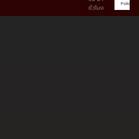
Policy
ชั่วโมง