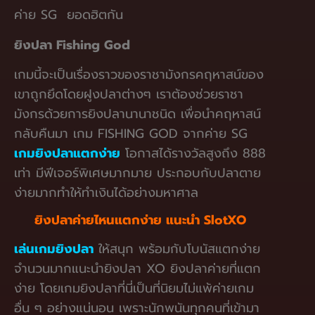
ค่าย SG ยอดฮิตกัน
ยิงปลา Fishing God
เกมนี้จะเป็นเรื่องราวของราชามังกรคฤหาสน์ของ
เขาถูกยึดโดยฝูงปลาต่างๆ เราต้องช่วยราชา
มังกรด้วยการยิงปลานานาชนิด เพื่อนำคฤหาสน์
กลับคืนมา เกม FISHING GOD จากค่าย SG
เกมยิงปลาแตกง่าย
โอกาสได้รางวัลสูงถึง 888
เท่า มีฟีเจอร์พิเศษมากมาย ประกอบกับปลาตาย
ง่ายมากทำให้ทำเงินได้อย่างมหาศาล
ยิงปลาค่ายไหนแตกง่าย แนะนำ SlotXO
เล่นเกมยิงปลา
ให้สนุก พร้อมกับโบนัสแตกง่าย
จำนวนมากแนะนำยิงปลา XO ยิงปลาค่ายที่แตก
ง่าย โดยเกมยิงปลาที่นี่เป็นที่นิยมไม่แพ้ค่ายเกม
อื่น ๆ อย่างแน่นอน เพราะนักพนันทุกคนที่เข้ามา