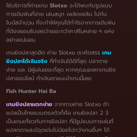
ใช้บริการที่ค่ายเกม
Slotxo
จะได้พบกับรูปแบบ
การเดิมพันที่ง่าย เล่นสนุก เพลิดเพลิน ไปกับ
โบนัสจำนวน ที่จะทำให้คุณได้กำไรจากการเดิมพัน
ที่ต้องยอมรับเลยว่าเยอะกว่าคาสิโนหลาย ๆ แห่ง
อย่างแน่นอน
เกมยิงปลาสุดฮิต ค่าย Slotxo เราคัดสรร
เกม
ยิงปลาได้เงินจริง
ที่ทำเงินได้ดีที่สุด ปลาตาย
ง่าย และ มีผู้เล่นเยอะที่สุด หากคุณมองหาเกมยิง
ปลาออนไลน์ ทำเงินเราแนะนำเกมนี้เลย
Fish Hunter Hai Ba
เกมยิงปลาแตกง่าย
จากทางค่าย Slotxo ถ้า
แปลเป็นไทยแบบตรงตัวก็คือ เกมยิงปลา 2 3
เป็นเกมเกี่ยวกับการยิงปลา ที่มีรูปแบบการเล่นที่
แปลกตาและมีจุดเด่นไม่น้อยไปกว่าเกมอื่นๆ ได้