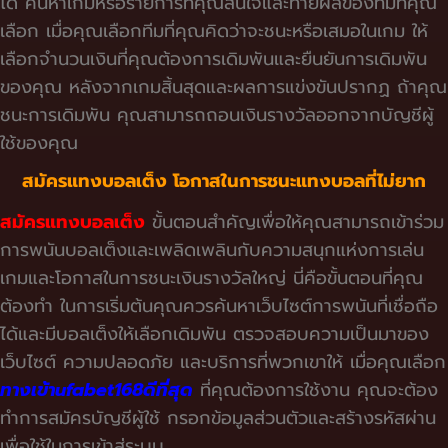
ได้ ค้นหาเกมหรือรายการที่คุณสนใจและทายผลของทีมที่คุณ
เลือก เมื่อคุณเลือกทีมที่คุณคิดว่าจะชนะหรือเสมอในเกม ให้
เลือกจำนวนเงินที่คุณต้องการเดิมพันและยืนยันการเดิมพัน
ของคุณ หลังจากเกมสิ้นสุดและผลการแข่งขันปรากฏ ถ้าคุณ
ชนะการเดิมพัน คุณสามารถถอนเงินรางวัลออกจากบัญชีผู้
ใช้ของคุณ
สมัครแทงบอลเต็ง โอกาสในการชนะแทงบอลที่ไม่ยาก
สมัครแทงบอลเต็ง
ขั้นตอนสำคัญเพื่อให้คุณสามารถเข้าร่วม
การพนันบอลเต็งและเพลิดเพลินกับความสนุกแห่งการเล่น
เกมและโอกาสในการชนะเงินรางวัลใหญ่ นี่คือขั้นตอนที่คุณ
ต้องทำ ในการเริ่มต้นคุณควรค้นหาเว็บไซต์การพนันที่เชื่อถือ
ได้และมีบอลเต็งให้เลือกเดิมพัน ตรวจสอบความเป็นมาของ
เว็บไซต์ ความปลอดภัย และบริการที่พวกเขาให้ เมื่อคุณเลือก
ทางเข้าufabet168ดีที่สุด
ที่คุณต้องการใช้งาน คุณจะต้อง
ทำการสมัครบัญชีผู้ใช้ กรอกข้อมูลส่วนตัวและสร้างรหัสผ่าน
เพื่อใช้ในการเข้าสู่ระบบ