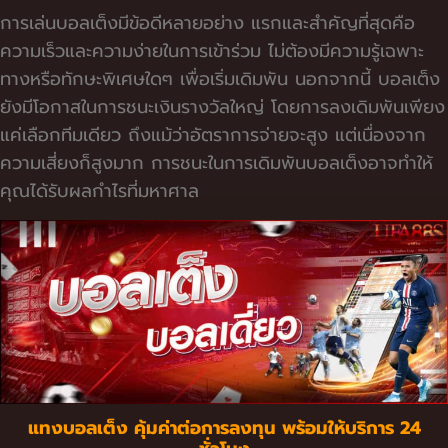
การเล่นบอลเต็งมีข้อดีหลายอย่าง แรกและสำคัญที่สุดคือ
ความเร็วและความง่ายในการเข้าร่วม ไม่ต้องมีความรู้เฉพาะ
ทางหรือทักษะพิเศษใดๆ เพื่อเริ่มเดิมพัน นอกจากนี้ บอลเต็ง
ยังมีโอกาสในการชนะเงินรางวัลใหญ่ โดยการลงเดิมพันเพียง
แค่เลือกทีมเดียว ถึงแม้ว่าอัตราการจ่ายจะสูง แต่เนื่องจาก
ความเสี่ยงก็สูงมาก การชนะในการเดิมพันบอลเต็งอาจทำให้
คุณได้รับผลกำไรที่มหาศาล
แทงบอลเต็ง คุ้มค่าต่อการลงทุน พร้อมให้บริการ 24