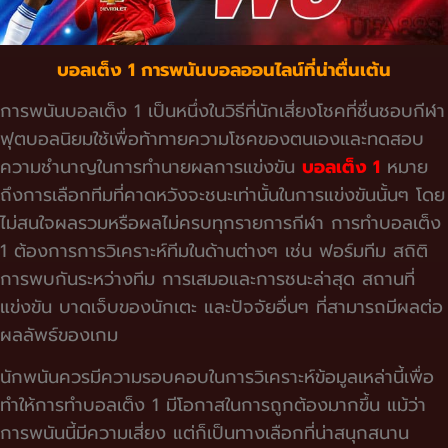
บอลเต็ง 1 การพนันบอลออนไลน์ที่น่าตื่นเต้น
การพนันบอลเต็ง 1 เป็นหนึ่งในวิธีที่นักเสี่ยงโชคที่ชื่นชอบกีฬา
ฟุตบอลนิยมใช้เพื่อท้าทายความโชคของตนเองและทดสอบ
ความชำนาญในการทำนายผลการแข่งขัน
บอลเต็ง 1
หมาย
ถึงการเลือกทีมที่คาดหวังจะชนะเท่านั้นในการแข่งขันนั้นๆ โดย
ไม่สนใจผลรวมหรือผลไม่ครบทุกรายการกีฬา การทำบอลเต็ง
1 ต้องการการวิเคราะห์ทีมในด้านต่างๆ เช่น ฟอร์มทีม สถิติ
การพบกันระหว่างทีม การเสมอและการชนะล่าสุด สถานที่
แข่งขัน บาดเจ็บของนักเตะ และปัจจัยอื่นๆ ที่สามารถมีผลต่อ
ผลลัพธ์ของเกม
นักพนันควรมีความรอบคอบในการวิเคราะห์ข้อมูลเหล่านี้เพื่อ
ทำให้การทำบอลเต็ง 1 มีโอกาสในการถูกต้องมากขึ้น แม้ว่า
การพนันนี้มีความเสี่ยง แต่ก็เป็นทางเลือกที่น่าสนุกสนาน