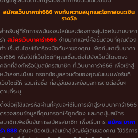
บัญชีผู้เล่นได้ตามกฎระเบียบที่กำหนดไว้ในเว็บไซต์
สมัครเว็บบาคาร่า666 พบกับความสนุกและโอกาสชนะเงิน
รางวัล
สำหรับผู้ที่รักการพนันออนไลน์และต้องการลุ้นโชคในเกมบาคา
ร่า
สมัครเว็บบาคาร่า666
ง่ายมากและนี่คือขั้นตอนที่คุณต้อง
ทำ เริ่มต้นโดยใช้เครื่องมือค้นหาของคุณ เพื่อค้นหาเว็บบาคา
ร่า666 หรือไปที่เว็บไซต์ที่คุณเชื่อมต่อไปยังเว็บนี้โดยตรง
คลิกที่ลิงก์หรือปุ่มสมัครสมาชิก ที่เว็บบาคาร่า666 เพื่อเข้าสู่
หน้าลงทะเบียน กรอกข้อมูลส่วนตัวของคุณในแบบฟอร์มที่
เว็บไซต์ให้ รวมถึงชื่อ ที่อยู่อีเมลและข้อมูลการติดต่ออื่นๆ
ตามที่ระบุ
ตั้งชื่อผู้ใช้และรหัสผ่านที่คุณจะใช้ในการเข้าสู่ระบบบาคาร่า666
ตรวจสอบข้อมูลที่คุณกรอกให้ถูกต้อง และกดปุ่มสมัคร
สมาชิกเพื่อยืนยันการสมัครสมาชิก เพื่อเริ่มการ
สมัคร บาคา
ร่า 888
คุณจะต้องเติมเงินเข้าสู่บัญชีผู้เล่นของคุณ ใช้วิธีการ