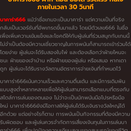
ภายในเวลา 30 วินาที
บาคาร่า666
แม้ว่าชื่อเกมจะเป็นบาคาร่า แต่ความเป็นที่จริง
กลับเป็นเวอร์ชันที่อัพเกรดขึ้นมาแล้ว โดยมีตัวเลข666 ในชื่อ
เพื่อเพิ่มความเข้มแข็งและโชคดีให้กับผู้เล่นที่ร่วมสนุกกับเกมนี้
ไม่จำเป็นต้องมีความเชี่ยวชาญในการพนันก็สามารถเข้าร่วมได้
โดยง่าย ผู้เล่นจะได้รับสองใบไพ่ และต้องเลือกว่าฝ่ายไหนจะ
ชนะ ฝ่ายของเจ้าบ้าน หรือฝ่ายของผู้เล่น หรือเสมอ หากเดา
ถูก ผู้เล่นจะได้รับรางวัลตามอัตราการจ่ายเงินที่กำหนดไว้
บาคาร่า666เน้นความเร็วและความตื่นเต้น และมีการเดิมพัน
แบบสูงต่ำหลากหลายเพื่อให้ผู้เล่นสามารถเลือกแบบที่ตรงกับ
สไตล์การเล่นของตนเอง ไม่ว่าจะเป็นนักพนันมือโปรหรือมือ
ใหม่ บาคาร่า666ยังมีโอกาสให้ผู้เล่นได้รับเงินรางวัลใหญ่ได้
อีกด้วย แต่อย่างไรก็ตาม การพนันเป็นกิจกรรมที่ต้องมีความ
รับผิดชอบ และผู้เล่นควรจำกัดการเสี่ยงเงินทุนในการเล่นบา
คาร่า666 เพื่อปกป้องความเงียบสงบของสมบูรณ์ของชีวิต