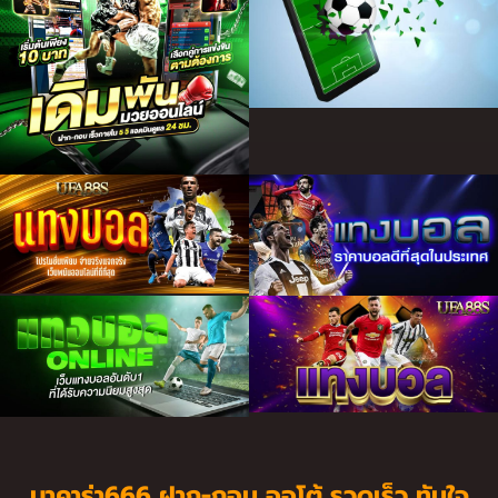
บาคาร่า666 ฝาก-ถอน ออโต้ รวดเร็ว ทันใจ