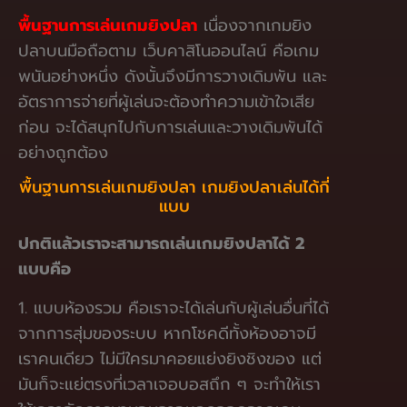
พื้นฐานการเล่นเกมยิงปลา
เนื่องจากเกมยิง
ปลาบนมือถือตาม เว็บคาสิโนออนไลน์ คือเกม
พนันอย่างหนึ่ง ดังนั้นจึงมีการวางเดิมพัน และ
อัตราการจ่ายที่ผู้เล่นจะต้องทำความเข้าใจเสีย
ก่อน จะได้สนุกไปกับการเล่นและวางเดิมพันได้
อย่างถูกต้อง
พื้นฐานการเล่นเกมยิงปลา เกมยิงปลาเล่นได้กี่
แบบ
ปกติแล้วเราจะสามารถเล่นเกมยิงปลาได้ 2
แบบคือ
1. แบบห้องรวม คือเราจะได้เล่นกับผู้เล่นอื่นที่ได้
จากการสุ่มของระบบ หากโชคดีทั้งห้องอาจมี
เราคนเดียว ไม่มีใครมาคอยแย่งยิงชิงของ แต่
มันก็จะแย่ตรงที่เวลาเจอบอสถึก ๆ จะทำให้เรา