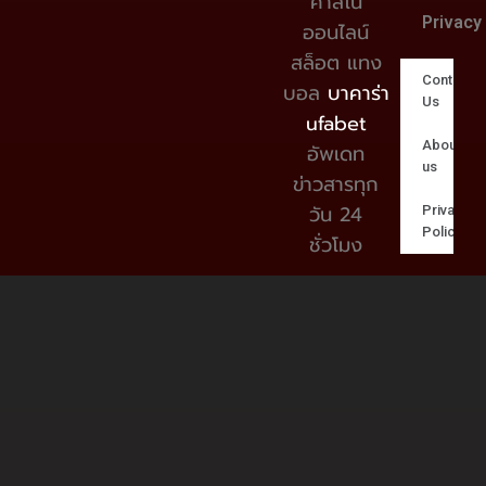
คาสิโน
Privacy
ออนไลน์
สล็อต แทง
Contact
บอล
บาคาร่า
Us
ufabet
About
อัพเดท
us
ข่าวสารทุก
วัน 24
Privacy
Policy
ชั่วโมง