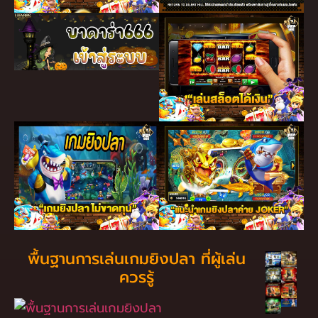
พื้นฐานการเล่นเกมยิงปลา ที่ผู้เล่น
ควรรู้