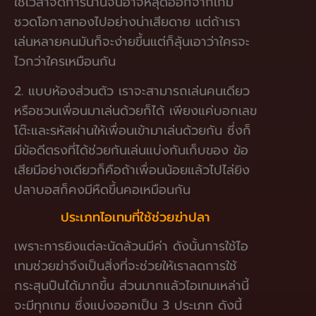
ใช้เวลาจัดการนานจนอาจหลุดออกจากเกม
ชวดโอกาสทองไปอย่างน่าเสียดาย แต่ถ้าเรา
เล่นหลายคนมันก็จะง่ายขึ้นแต่ก็ลุ้นเอาว่าใครจะ
ไวกว่าใครเหมือนกัน
2. แบบห้องส่วนตัว เราจะสามารถเล่นคนเดียว
หรือชวนเพื่อนมาเล่นด้วยก็ได้ เพียงแค่บอกเลข
โต๊ะและรหัสผ่านให้เพื่อนเข้ามาเล่นด้วยกัน ซึ่งก็
มีข้อดีตรงที่ได้ช่วยกันเล่นแบ่งกันเก็บของ ข้อ
เสียมีอย่างเดียวก็คือถ้าเพื่อนน้อยแล้วไปไล่ยิง
ปลาบอสก็คงมีหืดขึ้นคอเหมือนกัน
ประเภทไอเทมที่ใช้ช่วยฆ่าปลา
เพราะการยิงแต่ละนัดล้วนมีค่า ดังนั้นการใช้ไอ
เทมช่วยฆ่าจึงเป็นสิ่งที่จะช่วยให้เราลดการใช้
กระสุนปืนได้มากขึ้น ส่วนมากแล้วไอเทมเหล่านี้
จะมีทุกเกม ซึ่งแบ่งออกเป็น 3 ประเภท ดังนี้