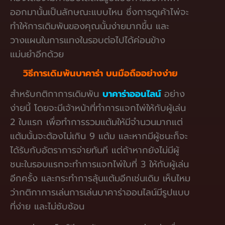
ออกมานั้นเป็นลักษณะแบบไหน ซึ่งการดูเค้าไพ่จะ
ทำให้การเดิมพันของคุณนั้นง่ายมากขึ้น และ
วางแผนในการแทงในรอบต่อไปได้ค่อนข้าง
แม่นยำอีกด้วย
วิธีการเดิมพันบาคาร่า บนมือถืออย่างง่าย
สำหรับกติกาการเดิมพัน
บาคาร่าออนไลน์
อย่าง
ง่ายนี้ โดยจะมีเจ้าหน้าที่ทำการแจกไพ่ให้กับผู้เล่น
2 ใบแรก เพื่อทำการรวมแต้มให้มีจำนวนมากแต่
แต้มนั้นจะต้องไม่เกิน 9 แต้ม และหากมีผู้ชนะก็จะ
ได้รับกับอัตราการจ่ายทันที แต่ถ้าหากยังไม่มีผู้
ชนะในรอบแรกจะทำการแจกไพ่ใบที่ 3 ให้กับผู้เล่น
อีกครั้ง และกระทำการลุ้นแต้มอีกเช่นเดิม เห็นไหม
ว่ากติกาการเล่นการเล่นบาคาร่าออนไลน์มีรูปแบบ
ที่ง่าย และไม่ซับซ้อน