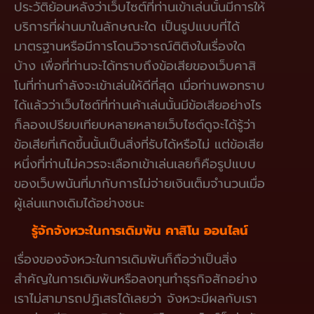
ประวัติย้อนหลังว่าเว็บไซต์ที่ท่านเข้าเล่นนั้นมีการให้
บริการที่ผ่านมาในลักษณะใด เป็นรูปแบบที่ได้
มาตรฐานหรือมีการโดนวิจารณ์ติติงในเรื่องใด
บ้าง เพื่อที่ท่านจะได้ทราบถึงข้อเสียของเว็บคาสิ
โนที่ท่านกำลังจะเข้าเล่นให้ดีที่สุด เมื่อท่านพอทราบ
ได้แล้วว่าเว็บไซต์ที่ท่านเค้าเล่นนั้นมีข้อเสียอย่างไร
ก็ลองเปรียบเทียบหลายหลายเว็บไซต์ดูจะได้รู้ว่า
ข้อเสียที่เกิดขึ้นนั้นเป็นสิ่งที่รับได้หรือไม่ แต่ข้อเสีย
หนึ่งที่ท่านไม่ควรจะเลือกเข้าเล่นเลยก็คือรูปแบบ
ของเว็บพนันที่มากับการไม่จ่ายเงินเต็มจำนวนเมื่อ
ผู้เล่นแทงเดิมได้อย่างชนะ
รู้จักจังหวะในการเดิมพัน คาสิโน ออนไลน์
เรื่องของจังหวะในการเดิมพันก็ถือว่าเป็นสิ่ง
สำคัญในการเดิมพันหรือลงทุนทำธุรกิจสักอย่าง
เราไม่สามารถปฏิเสธได้เลยว่า จังหวะมีผลกับเรา