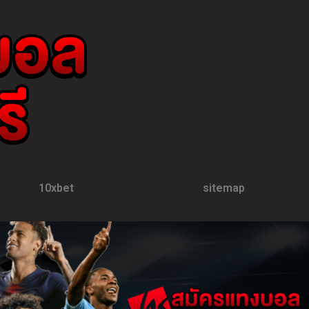
10xbet
sitemap