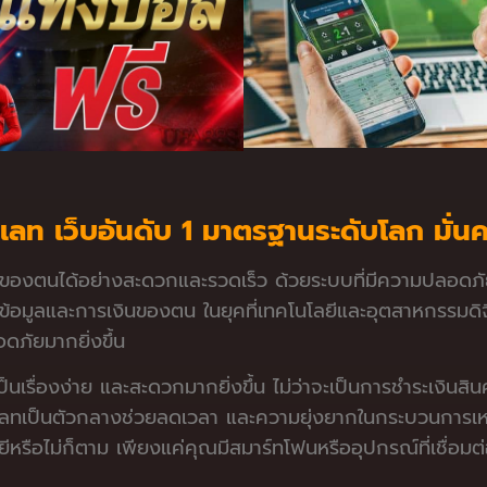
เลท เว็บอันดับ 1 มาตรฐานระดับโลก มั่
ู่บัญชีของตนได้อย่างสะดวกและรวดเร็ว ด้วยระบบที่มีความปลอด
ัยของข้อมูลและการเงินของตน ในยุคที่เทคโนโลยีและอุตสาหกรรม
ดภัยมากยิ่งขึ้น
ป็นเรื่องง่าย และสะดวกมากยิ่งขึ้น ไม่ว่าจะเป็นการชำระเงินส
ูวอเลทเป็นตัวกลางช่วยลดเวลา และความยุ่งยากในกระบวนการเห
นโลยีหรือไม่ก็ตาม เพียงแค่คุณมีสมาร์ทโฟนหรืออุปกรณ์ที่เชื่อ