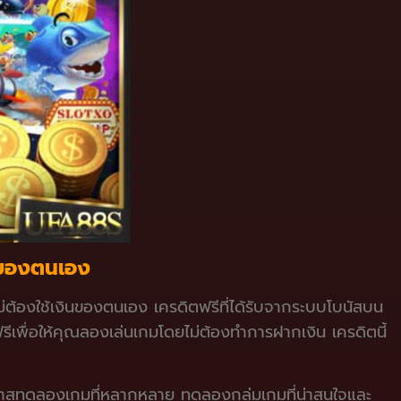
ินของตนเอง
ม่ต้องใช้เงินของตนเอง เครดิตฟรีที่ได้รับจากระบบโบนัสบน
รีเพื่อให้คุณลองเล่นเกมโดยไม่ต้องทำการฝากเงิน เครดิตนี้
่นมีโอกาสทดลองเกมที่หลากหลาย ทดลองกลุ่มเกมที่น่าสนใจและ