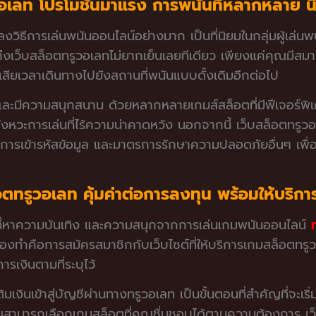
วอเลท โปรโมชั่นมาแรง การพนันที่หลากหลาย นิ
แปลงวิธีการเล่นพนันออนไลน์อย่างมาก เป็นที่นิยมในกลุ่มผู้
าถึงเว็บสล็อตทรูวอเลทไม่ยากเย็นเลยทีเดียว เพียงแค่คุณมีสมา
องเสียเวลาเดินทางไปยังสถานที่พนันแบบดั้งเดิมอีกต่อไป
 และมีความสนุกสนาน ด้วยหลากหลายเกมส์สล็อตที่มีฟีเจอร์พิ
ั่งจังหวะการเล่นที่ไร้ความน่าคาดหวัง นอกจากนี้ เว็บสล็อตทร
การเข้ารหัสข้อมูล และมาตรการรักษาความปลอดภัยอื่นๆ เพื่อ
อตทรูวอเลท คุ้มค่าต่อการลงทุน พร้อมให้บริการ
้คนที่หาความบันเทิง และความสนุกจากการเล่นเกมพนันออนไลน์
งทำคือการสมัครสมาชิกกับเว็บไซต์ที่ให้บริการเกมสล็อตทรู
รเงินตามที่ระบุไว้
เงินเข้าสู่บัญชีผ่านทางทรูวอเลท เป็นขั้นตอนที่สำคัญที่จะเร
ณสามารถเลือกเกมสล็อตที่คุณชื่นชอบได้ตามความต้องการ เว็บ