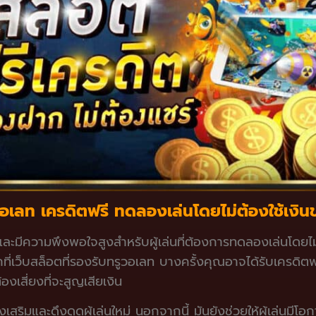
อเลท เครดิตฟรี ทดลองเล่นโดยไม่ต้องใช้เง
และมีความพึงพอใจสูงสำหรับผู้เล่นที่ต้องการทดลองเล่นโดยไ
ที่เว็บสล็อตที่รองรับทรูวอเลท บางครั้งคุณอาจได้รับเครดิตฟ
เสี่ยงที่จะสูญเสียเงิน
ต์ส่งเสริมและดึงดูดผู้เล่นใหม่ นอกจากนี้ มันยังช่วยให้ผู้เล