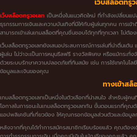
เว็บสล็อตทรู
เว็บสล็อตทรูวอเลท
เป็นหนึ่งในแนวคิดใหม่ ที่กำลังเปลี่ยน
ธุรกรรมการเงินและความบันเทิงที่มีให้กับผู้เล่นทุกคน การเข้
สามารถเข้าเล่นเกมสล็อตที่คุณชื่นชอบได้ทุกที่ทุกเวลา ไม่ต้
เว็บสล็อตทรูวอเลทยังเสนอประสบการณ์การเล่นที่น่าตื่นเต้น
ผู้เล่น ไม่ว่าจะเป็นการหมุนรีลฟรี รางวัลพิเศษ หรือแม้กระท
ด้วยระบบรักษาความปลอดภัยที่ทันสมัย เช่น การใช้เทคโนโลยี
ข้อมูลและเงินของคุณ
ทางเข้าสล็
เกมสล็อตทรูวอเลทเป็นหนึ่งในตัวเลือกที่น่าสนใจ สำหรับผู
โอกาสในการชนะในเกมสล็อตทรูวอเลทกัน ขั้นตอนแรกที่คุณต้อ
แอปพลิเคชันที่เกี่ยวข้อง ให้คุณกรอกข้อมูลส่วนตัวและข้อมูลกา
หลังจากที่คุณได้ทำการสมัครสมาชิกเรียบร้อยแล้ว คุณต้องเติม
การทำธุรกรรมการเงิน เมื่อคุณมีเงินในบัญชีของคุณแล้ว คุ