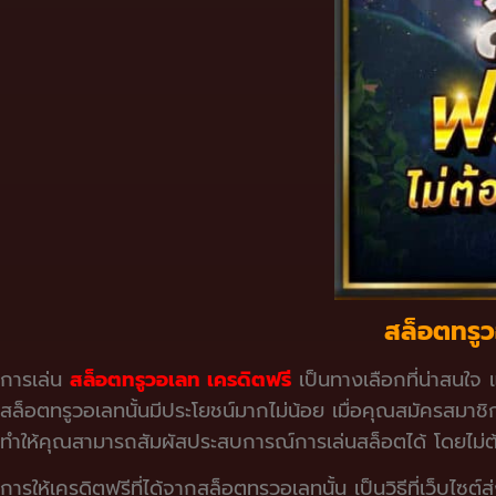
สล็อตทรูว
การเล่น
สล็อตทรูวอเลท เครดิตฟรี
เป็นทางเลือกที่น่าสนใจ 
สล็อตทรูวอเลทนั้นมีประโยชน์มากไม่น้อย เมื่อคุณสมัครสมาชิก
ทำให้คุณสามารถสัมผัสประสบการณ์การเล่นสล็อตได้ โดยไม่ต้อง
การให้เครดิตฟรีที่ได้จากสล็อตทรูวอเลทนั้น เป็นวิธีที่เว็บไซ