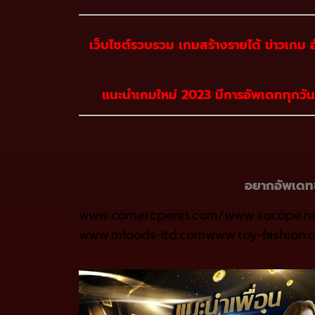
เว็บไซต์รวบรวม เกมสร้างรายได้ ข่าวเกม
แนะนำเกมใหม่ 2023 มีการอัพเดททุกวั
อยากอัพเดทข
www.comercperet.com/
www.socope.n
www.mfoods-ltd.com
www.toy-fashion.