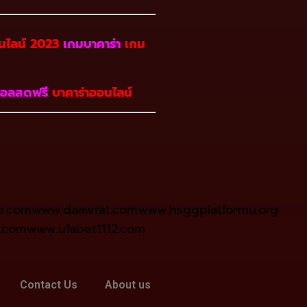
อนไลน์ 2023
เกมบาคาร่า
เกม
อลสดฟรี
บาคาร่าออนไลน์
e.com
www.daawrat.com
www.hsggplatformu.org
.com
www.ufabet1112.com
Contact Us
About us