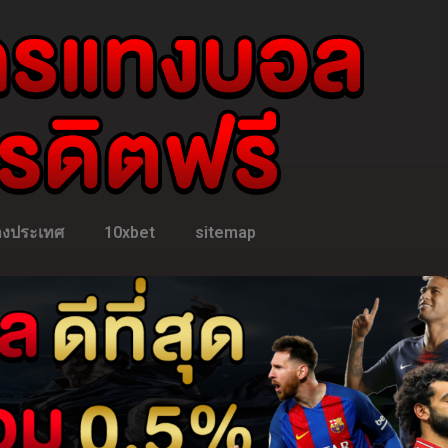
างประเทศ
10xbet
sitemap