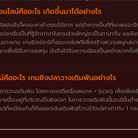
ไลน์คืออะไร เกิดขึ้นมาได้อย่างไร
ได้อย่างไรก็คงจะหาคำตอบได้ยาก แต่ถ้าหากเป็นที่ที่เราพอจะ
งปลาเริ่มเป็นที่รู้จักภาษาในเกมส่วนใหญ่จะเป็นภาษาจีน และใน
งเกม เกมยิงปลามีทั้งแบบเล่นฟรีเพื่อสร้างความสนุกสนาน
นมาเพื่อใช้ในการลงทุน มันจึงได้รับความนิยมเป็นอย่างมากทั้
์คืออะไร เกมยิงปลาวางเดิมพันอย่างไร
คือการวางเดิมพัน โดยการกดที่เครื่องหมาย + (บวก) เพื่อเพิ่มเง
มายนี้จะอยู่ที่บริเวณปืนยิงปลา ในการวางเดิมพันนั้นจะมีขั้นต่ำ
่ที่เหมือนกันก็คือยอดเงินเดิมพันที่วางไว้จะมีค่าเท่ากับ 1 กระส