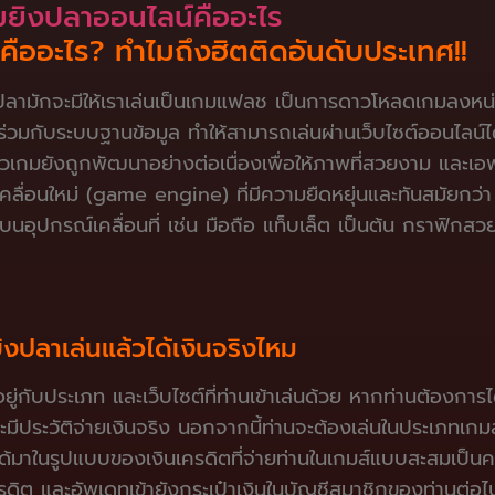
ืออะไร? ทำไมถึงฮิตติดอันดับประเทศ!!
งปลามักจะมีให้เราเล่นเป็นเกมแฟลช เป็นการดาวโหลดเกมลงห
วมกับระบบฐานข้อมูล ทำให้สามารถเล่นผ่านเว็บไซต์ออนไลน์ได้
เกมยังถูกพัฒนาอย่างต่อเนื่องเพื่อให้ภาพที่สวยงาม และเอฟ
คลื่อนใหม่ (game engine) ที่มีความยืดหยุ่นและทันสมัยกว่า
บนอุปกรณ์เคลื่อนที่ เช่น มือถือ แท็บเล็ต เป็นต้น กราฟิกส
ิงปลาเล่นแล้วได้เงินจริงไหม
นอยู่กับประเภท และเว็บไซต์ที่ท่านเข้าเล่นด้วย หากท่านต้องการไ
ละมีประวัติจ่ายเงินจริง นอกจากนี้ท่านจะต้องเล่นในประเภทเกมส์จ
จะได้มาในรูปแบบของเงินเครดิตที่จ่ายท่านในเกมส์แบบสะสมเป็นค
ดิต และอัพเดทเข้ายังกระเป๋าเงินในบัญชีสมาชิกของท่านต่อไ