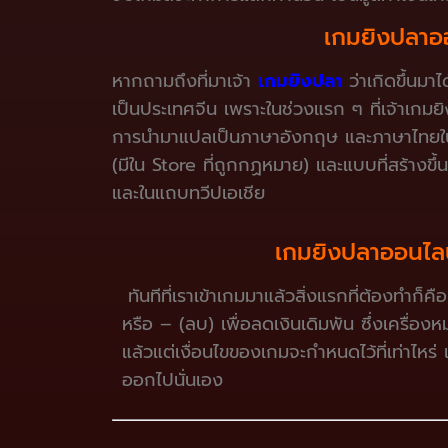
เกมยิงปลาออน
หากถามถึงที่มาเจ้า
เกมยิงปลา
ว่าเกิดขึ้นมา
เป็นประเทศจีน เพราะในช่วงแรก ๆ ที่เจ้าเกมยิ
การนำมาแปลเป็นภาษาอังกฤษ และภาษาไทยในบา
(มีใน Store ที่ถูกกฏหมาย) และแบบที่สร้างขึ้
และในแถบทวีปเอเชีย
เกมยิงปลาออนไลน
ทันทีที่เราเข้าเกมมาแล้วสิ่งแรกที่ต้องทำก็
หรือ – (ลบ) เพื่อลดเงินเดิมพัน ซึ่งเครื่องห
แล้วแต่เงื่อนไขของเกมจะกำหนดไว้ที่เท่าไหร่ แต
ออกไปนั่นเอง