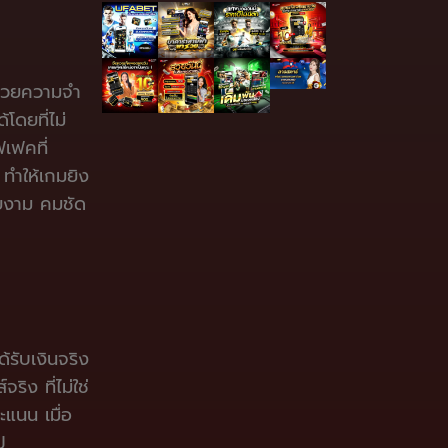
น่วยความจำ
โดยที่ไม่
เฟคที่
 ทำให้เกมยิง
วยงาม คมชัด
ด้รับเงินจริง
ริง ที่ไม่ใช่
ะแนน เมื่อ
ป