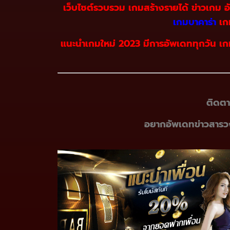
เว็บไซต์รวบรวม เกมสร้างรายได้ ข่าวเกม 
เกมบาคาร่า
เกม
แนะนำเกมใหม่ 2023 มีการอัพเดททุกวัน เ
ติดต
อยากอัพเดทข่าวสารวง