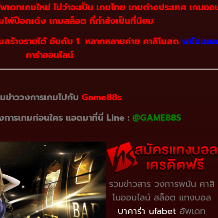
อัพเดทเกมใหม่ ไม่ว่าจะเป็น เกมไทย เกมต่างประเทศ เกมออ
ไพ่ป๊อกเด้ง เกมสล็อต ที่กำลังเป็นที่นิยม
กมสร้างรายได้ อันดับ 1 หลากหลายค่าย คาสิโนสด
พนันบอล
คาร่าออนไลน์
ามข่าววงการเกมไปกับ
Game88s
การเกมก่อนใคร แอดมาที่นี่ Line :
@GAME88S
รวมข่าวสาร วงการพนัน คาสิ
โนออนไลน์ สล็อต แทงบอล
บาคาร่า ufabet
อัพเดท