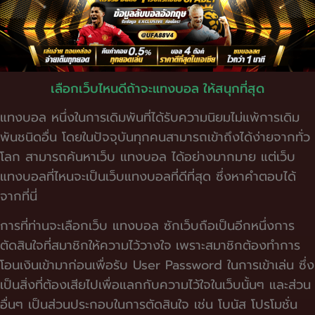
เลือกเว็บไหนดีถ้าจะแทงบอล ให้สนุกที่สุด
แทงบอล หนึ่งในการเดิมพันที่ได้รับความนิยมไม่แพ้การเดิม
พันชนิดอื่น โดยในปัจจุบันทุกคนสามารถเข้าถึงได้ง่ายจากทั่ว
โลก สามารถค้นหาเว็บ แทงบอล ได้อย่างมากมาย แต่เว็บ
แทงบอลที่ไหนจะเป็นเว็บแทงบอลที่ดีที่สุด ซึ่งหาคำตอบได้
จากที่นี่
การที่ท่านจะเลือกเว็บ แทงบอล ซักเว็บถือเป็นอีกหนึ่งการ
ตัดสินใจที่สมาชิกให้ความไว้วางใจ
เพราะสมาชิกต้องทำการ
โอนเงินเข้ามาก่อนเพื่อรับ User Password ในการเข้าเล่น ซึ่ง
เป็นสิ่งที่ต้องเสียไปเพื่อแลกกับความไว้ใจในเว็บนั้นๆ และส่วน
อื่นๆ เป็นส่วนประกอบในการตัดสินใจ เช่น โบนัส โปรโมชั่น