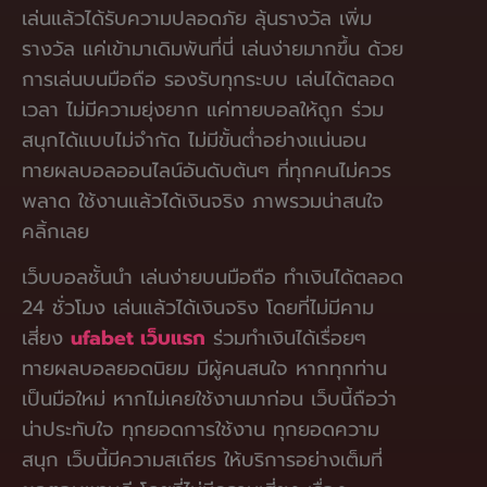
เล่นแล้วได้รับความปลอดภัย ลุ้นรางวัล เพิ่ม
รางวัล แค่เข้ามาเดิมพันที่นี่ เล่นง่ายมากขึ้น ด้วย
การเล่นบนมือถือ รองรับทุกระบบ เล่นได้ตลอด
เวลา ไม่มีความยุ่งยาก แค่ทายบอลให้ถูก ร่วม
สนุกได้แบบไม่จำกัด ไม่มีขั้นต่ำอย่างแน่นอน
ทายผลบอลออนไลน์อันดับต้นๆ ที่ทุกคนไม่ควร
พลาด ใช้งานแล้วได้เงินจริง ภาพรวมน่าสนใจ
คลิ้กเลย
เว็บบอลชั้นนำ เล่นง่ายบนมือถือ ทำเงินได้ตลอด
24 ชั่วโมง เล่นแล้วได้เงินจริง โดยที่ไม่มีคาม
เสี่ยง
ufabet เว็บแรก
ร่วมทำเงินได้เรื่อยๆ
ทายผลบอลยอดนิยม มีผู้คนสนใจ หากทุกท่าน
เป็นมือใหม่ หากไม่เคยใช้งานมาก่อน เว็บนี้ถือว่า
น่าประทับใจ ทุกยอดการใช้งาน ทุกยอดความ
สนุก เว็บนี้มีความสเถียร ให้บริการอย่างเต็มที่