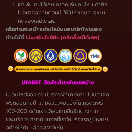
เข้าเล่นเกมได้เลย อยากเล่นเกมไหน ถ้ายัง
ไม่อยากลงทุนตอนนี้ ให้ไปหาเกมที่มีระบบ
ทดลองเล่นได้เลย
หรือท่านจะสมัครผ่านไลน์บนสมาร์ทโฟนของ
ท่านได้ที่
Line@ufa88s (คลิกลิ้งค์ได้เลย)
UFABET มีอะไรเกี่ยวกับบอลบ้าง
ในเว็บไซต์ของเรา มีบริการให้มากมาย โบนัสแจก
ฟรีตลอดทั้งปี แถมชวนเพื่อนยังได้เครดิตฟรี
100-200 แต้มเอาไว้เล่นเกมอื่นอีกต่างหาก
และบริการเกี่ยวกับบอลที่เราให้บริการอยู่มีหลาย
อย่างให้ท่านเลือกสรรค์เช่น