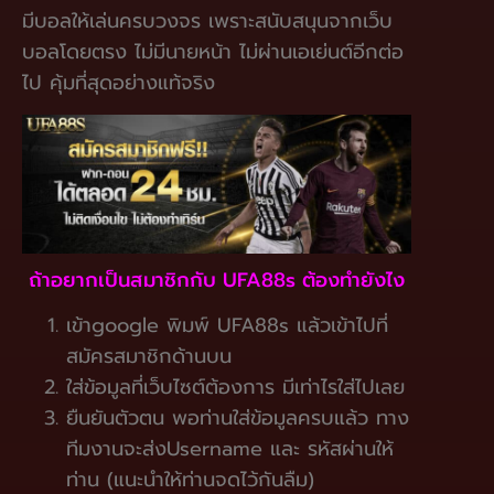
มีบอลให้เล่นครบวงจร เพราะสนับสนุนจากเว็บ
บอลโดยตรง ไม่มีนายหน้า ไม่ผ่านเอเย่นต์อีกต่อ
ไป คุ้มที่สุดอย่างแท้จริง
ถ้าอยากเป็นสมาชิกกับ UFA88s ต้องทำยังไง
เข้าgoogle พิมพ์ UFA88s แล้วเข้าไปที่
สมัครสมาชิกด้านบน
ใส่ข้อมูลที่เว็บไซต์ต้องการ มีเท่าไรใส่ไปเลย
ยืนยันตัวตน พอท่านใส่ข้อมูลครบแล้ว ทาง
ทีมงานจะส่งUsername และ รหัสผ่านให้
ท่าน (แนะนำให้ท่านจดไว้กันลืม)