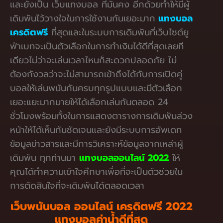
และยังเป็น เว็บแทงบอล ที่มั่นคง อีกด้วยทำให้มีผู้
เดิมพันไว้วางใจในการใช้งานกันเยอะมาก
แทงบอล
เครดิตฟรี
ที่สุดและในระบบการเดิมพันที่เว็บไซต์ยู
ฟ่าเบทจะเป็นตัวเลือกในการทำเงินได้ดีที่สุดเลยที
เดียวไม่ว่าจะเล่นเวลาไหนก็สะดวกปลอดภัย ไม่
ต้องกังวลว่าจะไม่สามารถเข้าถึงได้กับการเปิดคู่
บอลให้เล่นพนันกันครบทุกรูปแบบและมีตัวเลือก
เยอะแยะมากมายให้ได้เลือกเล่นกันตลอด 24
ชั่วโมงพร้อมทั้งในการแสดงตารางการเดิมพันล่วง
หน้าให้ได้เห็นกันชัดเจนและยังมีระบบการอัพเดท
ข้อมูลข่าวสารและมีการวิเคราะห์ข้อมูลจากเหล่าผู้
เดิมพัน ทุกท่านมา
แทงบอลออนไลน์ 2022
ให้
คุณได้ทำความเข้าใจศึกษาเพื่อที่จะเป็นตัวช่วยใน
การตัดสินใจที่จะเดิมพันได้ตลอดเวลา
เว็บพนันบอล ออนไลน์ เครดิตฟรี 2022
แทงบอลค่าน้ำดีที่สุด