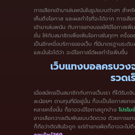
การเลือกเข้ามาเล่นพนันในรูปแบบต่างๆ สำหรับ
เห็นถึงโอกาส และผลกำไรที่จะได้จาก การเลือก
เข้ามาเล่นพนัน กับการแทงบอลให้มีโอกาสเพิ่มขึ
ชั่น ให้กับสมาชิกเพื่อเพิ่มโอกาสในทุกๆ ครั
เป็นอีกหนึ่งบริการของเว็บ ที่มีมาตรฐานระด
และมั่นใจได้ว่า จะมีโอกาสได้ผลกำไรเพิ่มขึ้น
เว็บแทงบอลครบวงจ
รวดเร
เมื่อสมัครเป็นสมาชิกกับทางเว็บเรา ที่ได้รับ
ละน้อยๆ ตามทุนที่มีอยู่นั้น ก็จะเป็นโอกาสแท
หลายครั้งนั้น ก็อาจจะมีโอกาสถูกบ้าง
โปรโมช
อาจเลือกวางเดิมพันแบบวัดดวง ด้วยการแทงบอล
ก็ถือว่าตัดสินใจถูก แต่ถ้าแทงผิดก็อาจจะไม่ถึ