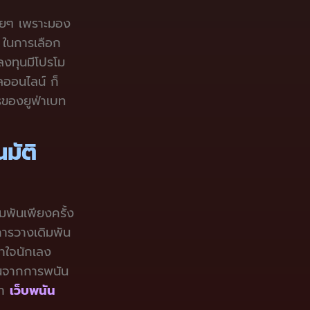
ื่อยๆ เพราะมอง
้ ในการเลือก
รลงทุนมีโปรโม
ลออนไลน์ ก็
รของยูฟ่าเบท
มัติ
มพันเพียงครั้ง
นการวางเดิมพัน
้าใจนักเลง
งินจากการพนัน
้า
เว็บพนัน