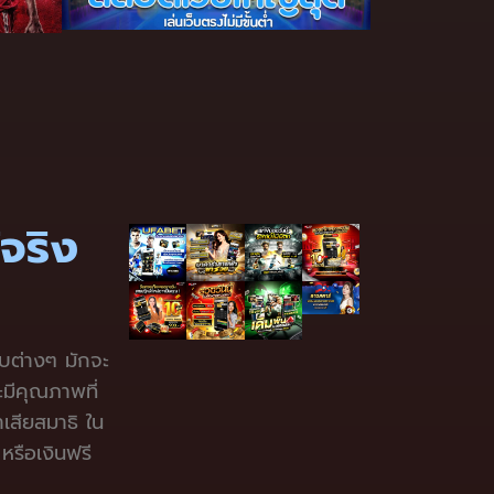
จริง
็บต่างๆ มักจะ
ละมีคุณภาพที่
าเสียสมาธิ ใน
หรือเงินฟรี