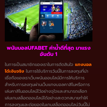
พนันบอลUFABET ค่าน้ำดีที่สุด มาแรง
อันดับ 1
ในการเป็นสมาชิกของเราในการตัดสินใจ
แทงบอล
ได้เงินจริง
ในการใช้บริการวันนี้ในการลงทุนที่น่า
เชื่อถือของเราเว็บพนันออนไลน์มีการให้บริการ
สำหรับการลงทุนผ่านเว็บแทงบอลคาสิโนหรือการ
เล่นคาสิโนออนไลน์ไว้อย่างจุใจและสามารถเลือก
เล่นเกมสล็อตออนไลน์ได้อย่างสะดวกสบายทำให้
การลงทุนและต่อยอดในเกมสล็อตออนไลน์วันนี้ไม่