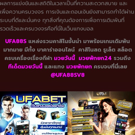
ผลการแข่งขันและสถิติในเวลาเป็นที่ความสะดวกสบาย และ
เพื่อความครบวงจร การเงินและถอนเงินยังสามารถทำได้ผ่าน
ระบบที่ดีและมั่นคง ทุกสิ่งที่คุณต้องการเพื่อการเดิมพันที่
รวดเร็วและครบวงจรคือที่นี่ในเว็บแทงบอล
UFA88S
แหล่งรวมคาสิโนชั้นนำ มาพร้อมเกมเดิมพัน
มากมาย มีทั้ง บาคาร่าออนไลน์ คาสิโนสด รูเล็ต สล็อต
ครบเครื่องเรื่องกีฬา
มวยวันนี้
มวยพักยก24
รวมถึง
ทีเด็ดมวยวันนี้
และแทง
มวยพักยก
ครบจบที่นี่เลย
@UFA88SV8