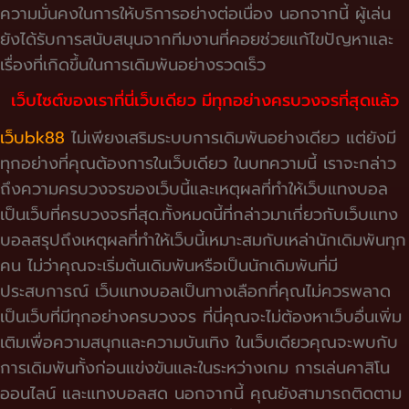
ความมั่นคงในการให้บริการอย่างต่อเนื่อง นอกจากนี้ ผู้เล่น
ยังได้รับการสนับสนุนจากทีมงานที่คอยช่วยแก้ไขปัญหาและ
เรื่องที่เกิดขึ้นในการเดิมพันอย่างรวดเร็ว
เว็บไซต์ของเราที่นี่เว็บเดียว มีทุกอย่างครบวงจรที่สุดแล้ว
เว็บbk88
ไม่เพียงเสริมระบบการเดิมพันอย่างเดียว แต่ยังมี
ทุกอย่างที่คุณต้องการในเว็บเดียว ในบทความนี้ เราจะกล่าว
ถึงความครบวงจรของเว็บนี้และเหตุผลที่ทำให้เว็บแทงบอล
เป็นเว็บที่ครบวงจรที่สุด.ทั้งหมดนี้ที่กล่าวมาเกี่ยวกับเว็บแทง
บอลสรุปถึงเหตุผลที่ทำให้เว็บนี้เหมาะสมกับเหล่านักเดิมพันทุก
คน ไม่ว่าคุณจะเริ่มต้นเดิมพันหรือเป็นนักเดิมพันที่มี
ประสบการณ์ เว็บแทงบอลเป็นทางเลือกที่คุณไม่ควรพลาด
เป็นเว็บที่มีทุกอย่างครบวงจร ที่นี่คุณจะไม่ต้องหาเว็บอื่นเพิ่ม
เติมเพื่อความสนุกและความบันเทิง ในเว็บเดียวคุณจะพบกับ
การเดิมพันทั้งก่อนแข่งขันและในระหว่างเกม การเล่นคาสิโน
ออนไลน์ และแทงบอลสด นอกจากนี้ คุณยังสามารถติดตาม