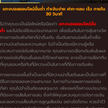
แทงบอลออนไลน์ขั้นต่ำ ทำเงินง่าย ฝาก-ถอน เร็ว ภายใน
30 วินาที
ไม่ว่าคุณจะเป็นมือใหม่หรือมือเก่า
แทงบอลออนไลน์ขั้น
ต่ำ
และไม่ต้องใช้งบประมาณมาก เพื่อเริ่มต้นในการลุ้นรางวัล
ทางการเดิมพันกีฬาที่น่าตื่นเต้น เริ่มต้นแทงบอลขั้นต่ำเพื่อ
ความบันเทิงและความสนุก ไม่จำเป็นต้องมีความรู้หรือ
ประสบการณ์เดิมพันมากมาย คุณสามารถเลือกเดิมพันในผล
การแข่งขันที่คุณชื่นชอบได้โดยง่ายดาย อาจเป็นการเลือกทีม
ที่คุณชอบหรือทีมที่มีความเป็นในทางที่ดีในการเดิมพัน
การแทงบอลขั้นต่ำเป็นเกมที่มีความน่าตื่นเต้นและเป็นโอกาสที่
ดีในการทดลองความสามารถ ในการทำนายผลการแข่งขัน
กีฬา คุณไม่จำเป็นต้องลงทุนมาก เพียงแค่ตั้งค่างบประมาณ
ที่ต้องการเสียในการเล่น ซึ่งทำให้คุณควบคุมการจัดการเงิน
และลดความเสี่ยงในการสูญเสียเงิน อย่างไรก็ตาม ควรจำไว้