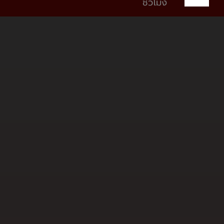
ชั่วโมง