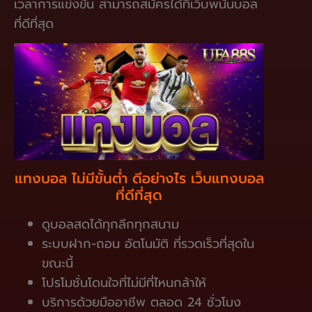
เวลาการแข่งขัน สามารถสมัครได้ที่เว็บพนันบอล
ที่ดีที่สุด
แทงบอล ไม่มีขั้นต่ำ ดีอย่างไร เว็บแทงบอล
ที่ดีที่สุด
ดูบอลสดได้ทุกลีกทุกสนาม
ระบบฝาก-ถอน อัตโนมัติ ที่รวดเร็วที่สุดใน
ขณะนี้
โปรโมชั่นโดนใจที่ไม่มีที่ไหนกล้าให้
บริการด้วยมืออาชีพ ตลอด 24 ชั่วโมง