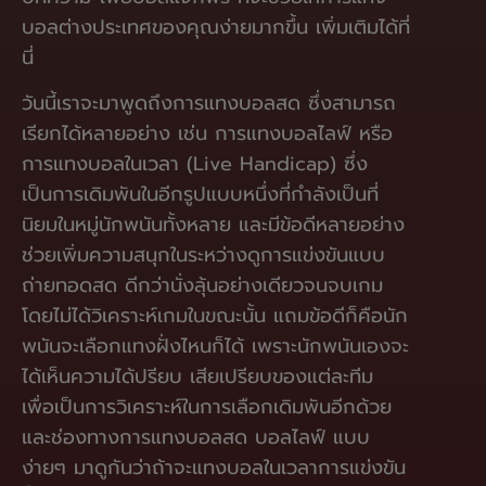
บอลต่างประเทศของคุณง่ายมากขึ้น เพิ่มเติมได้ที่
นี่
วันนี้เราจะมาพูดถึงการแทงบอลสด ซึ่งสามารถ
เรียกได้หลายอย่าง เช่น การแทงบอลไลฟ์ หรือ
การแทงบอลในเวลา (Live Handicap) ซึ่ง
เป็นการเดิมพันในอีกรูปแบบหนึ่งที่กำลังเป็นที่
นิยมในหมู่นักพนันทั้งหลาย และมีข้อดีหลายอย่าง
ช่วยเพิ่มความสนุกในระหว่างดูการแข่งขันแบบ
ถ่ายทอดสด ดีกว่านั่งลุ้นอย่างเดียวจนจบเกม
โดยไม่ได้วิเคราะห์เกมในขณะนั้น แถมข้อดีก็คือนัก
พนันจะเลือกแทงฝั่งไหนก็ได้ เพราะนักพนันเองจะ
ได้เห็นความได้ปรียบ เสียเปรียบของแต่ละทีม
เพื่อเป็นการวิเคราะห์ในการเลือกเดิมพันอีกด้วย
และช่องทางการแทงบอลสด บอลไลฟ์ แบบ
ง่ายๆ มาดูกันว่าถ้าจะแทงบอลในเวลาการแข่งขัน