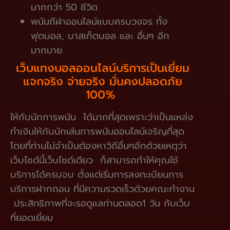
มากกว่า 50 ชีวิต
พนันกีฬาออนไลน์แบบครบวงจร ทั้ง
ฟุตบอล, บาสเก็ตบอล และ อื่นๆ อีก
มากมาย
เว็บแทงบอลออนไลน์บริการเป็นเยี่ยม
แจกจริง จ่ายจริง มั่นคงปลอดภัย
100%
ให้กับนักการพนัน ได้มากที่สุดเพราะว่าเป็นแหล่ง
ทำเงินให้กับนักเล่นการพนันออนไลน์เจริญที่สุด
โดยที่ท่านไม่จำเป็นต้องหาวิถีอื่นๆอีกด้วยเหตุว่า
เว็บไซต์นี้เว็บไซต์เดียว ก็สามารถทำให้คุณใช้
บริการได้ครบจบ ตั้งแต่เริ่มการลงทะเบียนการ
บริการฝากถอน ที่มีความรวดเร็วด้วยคณะทำงาน
ประสิทธิภาพที่จะรอดูแลท่านตลอด1 วัน กับเว็บ
ที่ยอดเยี่ยม