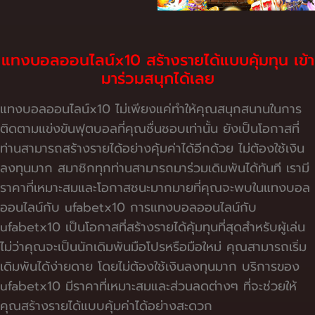
แทงบอลออนไลน์x10 สร้างรายได้แบบคุ้มทุน เข้า
มาร่วมสนุกได้เลย
แทงบอลออนไลน์x10 ไม่เพียงแค่ทำให้คุณสนุกสนานในการ
ติดตามแข่งขันฟุตบอลที่คุณชื่นชอบเท่านั้น ยังเป็นโอกาสที่
ท่านสามารถสร้างรายได้อย่างคุ้มค่าได้อีกด้วย ไม่ต้องใช้เงิน
ลงทุนมาก สมาชิกทุกท่านสามารถมาร่วมเดิมพันได้ทันที เรามี
ราคาที่เหมาะสมและโอกาสชนะมากมายที่คุณจะพบในแทงบอล
ออนไลน์กับ ufabetx10 การแทงบอลออนไลน์กับ
ufabetx10 เป็นโอกาสที่สร้างรายได้คุ้มทุนที่สุดสำหรับผู้เล่น
ไม่ว่าคุณจะเป็นนักเดิมพันมือโปรหรือมือใหม่ คุณสามารถเริ่ม
เดิมพันได้ง่ายดาย โดยไม่ต้องใช้เงินลงทุนมาก บริการของ
ufabetx10 มีราคาที่เหมาะสมและส่วนลดต่างๆ ที่จะช่วยให้
คุณสร้างรายได้แบบคุ้มค่าได้อย่างสะดวก