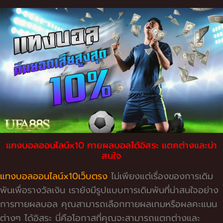
แทงบอลออนไลน์x10 ทายผลบอลได้อิสระ แตกต่างและน่า
สนใจ
แทงบอลออนไลน์x10เว็บตรง
ไม่เพียงแต่เรื่องของการเดิม
พันเพื่อรางวัลเงิน เรายังมีรูปแบบการเดิมพันที่น่าสนใจอย่าง
การทายผลบอล คุณสามารถเลือกทายผลเกมหรือผลคะแนน
ต่างๆ ได้อิสระ นี่คือโอกาสที่คุณจะสามารถแตกต่างและ