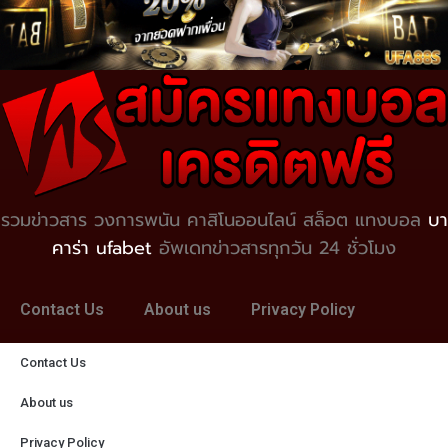
รวมข่าวสาร วงการพนัน คาสิโนออนไลน์ สล็อต แทงบอล
บา
คาร่า ufabet
อัพเดทข่าวสารทุกวัน 24 ชั่วโมง
Contact Us
About us
Privacy Policy
Contact Us
About us
Privacy Policy