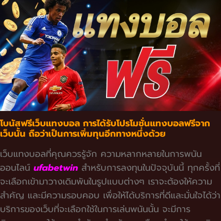
โบนัสฟรีเว็บแทงบอล การได้รับโปรโมชั่นแทงบอลฟรีจาก
เว็บนั้น ถือว่าเป็นการเพิ่มทุนอีกทางหนึ่งด้วย
เว็บแทงบอลที่คุณควรรู้จัก
ความหลากหลายในการพนัน
ออนไลน์
ufabetwin
สำหรับการลงทุนในปัจจุบันนี้ ทุกครั้งที่
จะเลือกเข้ามาวางเดิมพันในรูปแบบต่างๆ เราจะต้องให้ความ
สำคัญ และมีความรอบคอบ เพื่อให้ได้บริการที่ดีและมั่นใจได้ว่า
บริการของเว็บที่จะเลือกใช้ในการเล่นพนันนั้น จะมีการ