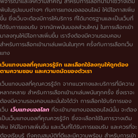
พิจารณาและให้ความสำคัญ สำหรับการเลือกนำมาใช้วางเดิม
พันในรูปแบบต่างๆ กับการแทงบอลออนไลน์ ให้มีโอกาสเพิ่ม
ขึ้น ซึ่งเว็บจะต้องมีการให้บริการ ที่ได้มาตรฐานและเป็นเว็บที่
ได้รับการยอมรับ จากนักพนันบอลส่วนใหญ่ ในการเลือกเข้า
มาลงทุนให้มีโอกาสเพิ่มขึ้น เราจึงต้องมีความรอบคอบ
สำหรับการเลือกเข้ามาเล่นพนันในทุกๆ ครั้งกับการเลือกเว็บ
แทง
เว็บแทงบอลที่คุณควรรู้จัก และเลือกใช้ลงทุนให้ถูกต้อง
ตามความชอบ และความถนัดของตัวเรา
เว็บแทงบอลที่คุณควรรู้จัก
จากแนวทางและบริการที่มีความ
หลากหลาย สำหรับการเลือกเข้ามาเล่นพนันทุกครั้ง ซึ่งเราจะ
ต้องมีความรอบคอบและมั่นใจได้ว่า การเลือกใช้บริการของ
เว็บ
เว็บแทงบอลโลก
ที่จะเข้ามาแทงบอลออนไลน์นั้น จะต้อง
เป็นเว็บแทงบอลที่คุณควรรู้จัก ซึ่งจะเลือกใช้ในการวางเดิม
พัน ให้มีโอกาสเพิ่มขึ้น และเว็บที่ได้รับการยอมรับ และควรที่จะ
ต้องเรียนรู้ ถึงคุณสมบัติที่ดีและมีความพร้อม สำหรับการเข้า