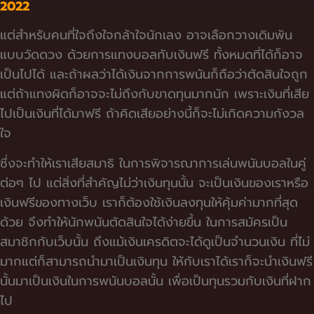
2022
แต่สำหรับคนที่ใจถึงใจกล้าใจนักเลง อาจเลือกวางเดิมพัน
แบบวัดดวง ด้วยการแทงบอลกับเงินฟรี ทั้งหมดที่ได้ก็อาจ
เป็นไปได้ และถ้าผลว่าได้เงินจากการพนันก็ถือว่าตัดสินใจถูก
แต่ถ้าแทงผิดก็อาจจะไม่ถึงกับขาดทุนมากนัก เพราะเงินที่เสีย
ไปเป็นเงินที่ได้มาฟรี
ถ้าคิดเสียอย่างนี้ก็จะไม่เกิดความกังวล
ใจ
ซึ่งจะทำให้เราเสียสมาธิ ในการพิจารณาการเล่นพนันบอลในคู่
ต่อๆ ไป แต่สิ่งที่สำคัญไม่ว่าเงินทุนนั้น จะเป็นเงินของเราหรือ
เงินฟรีของทางเว็บ เราก็ต้องใช้เงินลงทุนให้คุ้มค่ามากที่สุด
ด้วย
จึงทำให้นักพนันตัดสินใจได้ง่ายขึ้น ในการสมัครเป็น
สมาชิกกับ
เว็บ
นั้น ถึงแม้เงินเครดิตจะได้ดูเป็นจำนวนเงิน ที่ไม่
มากแต่ก็สามารถนำมาเป็นเงินทุน ให้กับเราได้เราก็จะนำเงินฟรี
นั้นมาเป็นเงินในการพนันบอลนั้น เพื่อเป็นทุนรวมกับเงินที่ฝาก
ไป