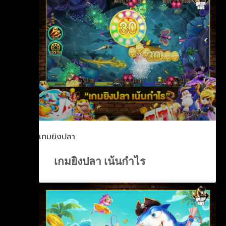
เกมยิงปลา
เกมยิงปลา เน้นกำไร