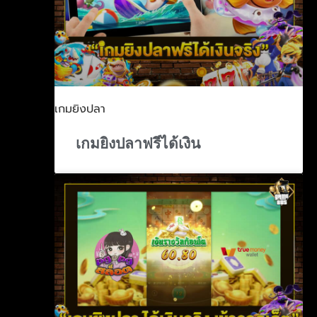
เกมยิงปลา
เกมยิงปลาฟรีได้เงิน