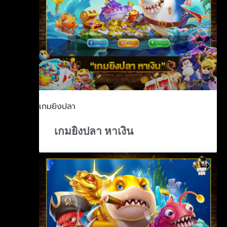
เกมยิงปลา
เกมยิงปลา หาเงิน