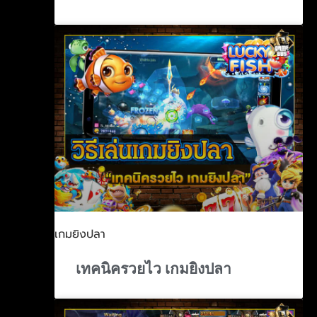
เกมยิงปลา
เทคนิครวยไว เกมยิงปลา