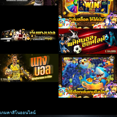
เกมคาสิโนออนไลน์