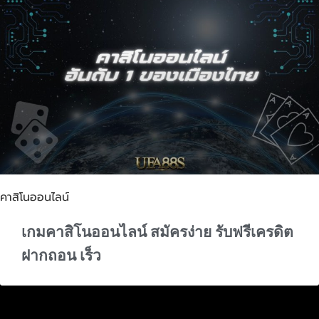
คาสิโนออนไลน์
เกมคาสิโนออนไลน์ สมัครง่าย รับฟรีเครดิต
ฝากถอน เร็ว