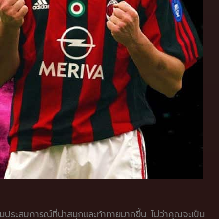
็นประสบการณ์ที่น่าสนุกและท้าทายมากขึ้น. ไม่ว่าคุณจะเป็น