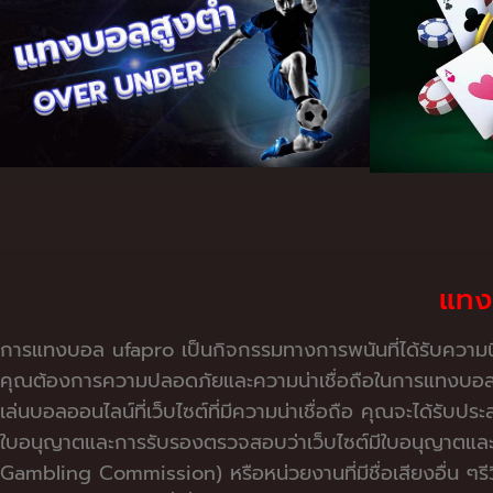
แทงบ
การแทงบอล ufapro เป็นกิจกรรมทางการพนันที่ได้รับความนิยม
คุณต้องการความปลอดภัยและความน่าเชื่อถือในการแทงบอลออนไล
เล่นบอลออนไลน์ที่เว็บไซต์ที่มีความน่าเชื่อถือ คุณจะได้รับ
ใบอนุญาตและการรับรองตรวจสอบว่าเว็บไซต์มีใบอนุญาต
Gambling Commission) หรือหน่วยงานที่มีชื่อเสียงอื่น ๆรีวิ