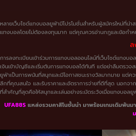
หลายเว็บไซต์แทงบอลยูฟ่ามีโปรโมชั่นสำหรับผู้สมัครใหม่ที่น่
แทงบอลโดยไม่ต้องลงทุนมาก แต่คุณควรอ่านกฎและข้อกำหนดของโ
ลง
การลงทะเบียนเข้าร่วมการแทงบอลออนไลน์ที่เว็บไซต์แทงบอลย
เงินเข้าบัญชีและเริ่มต้นการแทงบอลได้ทันที แต่อย่าลืมตรว
ยูฟ่าเป็นการพนันที่สนุกและมีโอกาสชนะรางวัลมากมาย แต่คว
ลีกที่คุณสนใจ และรับราคาและอัตราการจ่ายที่ดีที่สุด นอกจ
ที่สำคัญที่สุดคือให้สนุกและเล่นอย่างระมัดระวังเมื่อแทงบอลยู
UFA88S
แหล่งรวมคาสิโนชั้นนำ มาพร้อมเกมเดิมพันมากม
ม