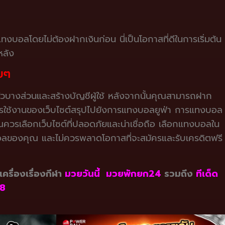
ทงบอลโดยไม่ต้องฝากเงินก่อน นี่เป็นโอกาสที่ดีในการเริ่มต้น
หลัง
ายๆ
ัวบางส่วนและสร้างบัญชีผู้ใช้ หลังจากนั้นคุณสามารถฝาก
ไขการใช้งานของเว็บไซต์สรุปไปยังการแทงบอลยูฟ่า การแทงบอล
ควรเลือกเว็บไซต์ที่ปลอดภัยและน่าเชื่อถือ เลือกแทงบอลใน
ทงบอลของคุณ และไม่ควรพลาดโอกาสที่จะสมัครและรับเครดิตฟรี
รื่องเรื่องกีฬา
มวยวันนี้
มวยพักยก24
รวมถึง
ทีเด็ด
8