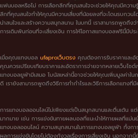
แฟนบอลหรือไม่ การเลือกลีกที่คุณสนใจจะช่วยให้คุณมีความรู้แ
ลีกที่คุณสนใจทำให้คุณมีความเสี่ยงที่น้อยลงที่จะโดนรบกว
น่าสนใจและสร้างความสนุกสนาน ในบทนี้ เราสามารถพูดถึงว่
การเดิมพันก่อนที่จะเสี่ยงเงิน การให้โอกาสแทงบอลฟรีนี้มี
เมื่อคุณแทงบอล
ufaproเว็บตรง
คุณต้องการรับราคาและอัตร
คุณควรเปรียบเทียบราคาและอัตราการจ่ายจากหลายเว็บไซต์เพื่อ
แทงบอลยูฟ่ามีเสมอ โบนัสเหล่านี้อาจช่วยให้คุณเพิ่มมูลค่า
ดี เรายังสามารถพูดถึงวิธีการทำกำไรและวิธีการเลือกแทงที่
การแทงบอลออนไลน์ไม่เพียงแต่เป็นสนุกสนานและตื่นเต้น แต่ย
มากมาย เช่น การแข่งขันทายผลบอลที่แนะนำให้ทายผลที่แม่นยำ
แทงบอลออนไลน์ ความสนุกสนานในการแทงบอลยูฟ่า ทั้งการต
ผลการแข่งขันโดยไม่ต้องกังวลเรื่องการเสี่ยงเงิน นอกจากนี้