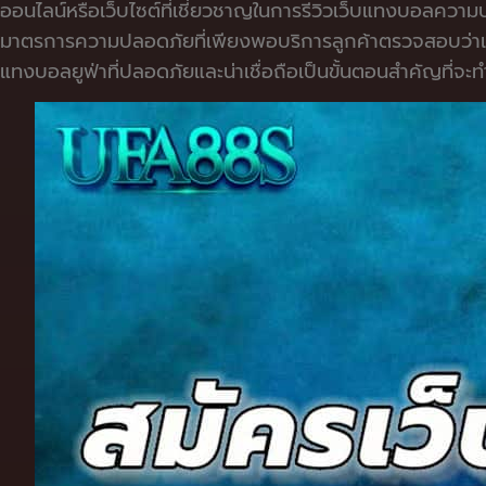
ออนไลน์หรือเว็บไซต์ที่เชี่ยวชาญในการรีวิวเว็บแทงบอลคว
มาตรการความปลอดภัยที่เพียงพอบริการลูกค้าตรวจสอบว่าเว
แทงบอลยูฟ่าที่ปลอดภัยและน่าเชื่อถือเป็นขั้นตอนสำคัญที่